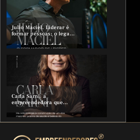
Julio Maciel. Liderar é
formar pessoas: o legado
de quem transforma
líderes
Carla Sarni: a
empreendedora que
transformou o cuidado
em um ecossistema
bilionário