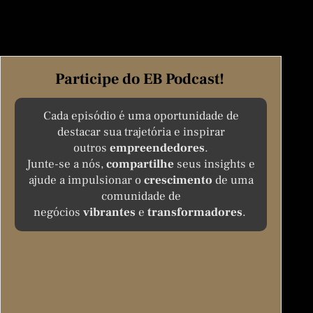
Participe do EB Podcast!
Cada episódio é uma oportunidade de
destacar sua trajetória e inspirar
outros
empreendedores
.
Junte-se a nós,
compartilhe
seus insights e
ajude a impulsionar o
crescimento
de uma
comunidade de
negócios
vibrantes
e
transformadores
.