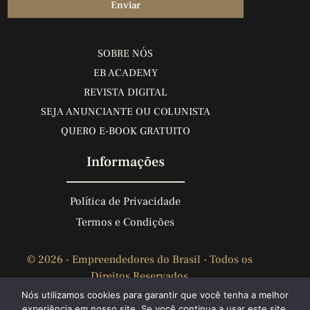
Enviar
SOBRE NÓS
EB ACADEMY
REVISTA DIGITAL
SEJA ANUNCIANTE OU COLUNISTA
QUERO E-BOOK GRATUITO
Informações
Política de Privacidade
Termos e Condições
© 2026 - Empreendedores do Brasil - Todos os
Direitos Reservados
Nós utilizamos cookies para garantir que você tenha a melhor
"
Tudo posso em Cristo que me fortalece
" -
Fp
experiência em nosso site. Se você continua a usar este site,