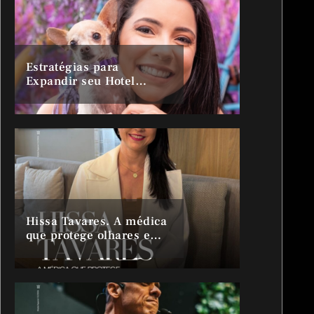
Estratégias para
Expandir seu Hotel
Domiciliar para Cães
Hissa Tavares. A médica
que protege olhares e
preserva histórias.