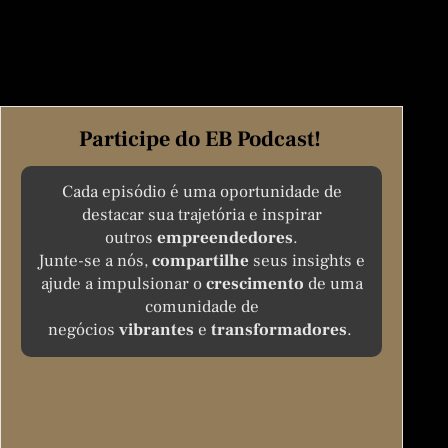
Participe do EB Podcast!
Cada episódio é uma oportunidade de
destacar sua trajetória e inspirar
outros
empreendedores
.
Junte-se a nós,
compartilhe
seus insights e
ajude a impulsionar o
crescimento
de uma
comunidade de
negócios
vibrantes
e
transformadores
.