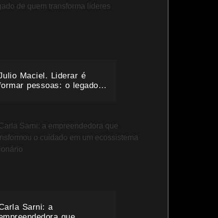
Julio Maciel. Liderar é
formar pessoas: o legado
de quem transforma líderes
Carla Sarni: a
empreendedora que