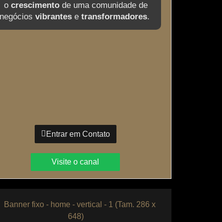
o
crescimento
de uma comunidade de
negócios
vibrantes
e
transformadores
.
Entrar em Contato
Visite o canal