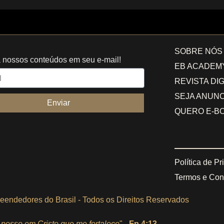
SOBRE NÓS
 nossos conteúdos em seu e-mail!
EB ACADEM
REVISTA DIG
SEJA ANUNC
Enviar
QUERO E-B
Política de P
Termos e Con
eendedores do Brasil - Todos os Direitos Reservados
posso em Cristo que me fortalece
" -
Fp 4:13
.