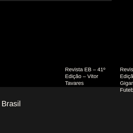
Revista EB – 41º
Revis
Edição – Vitor
Ediç
Tavares
Giga
Futeb
Brasil