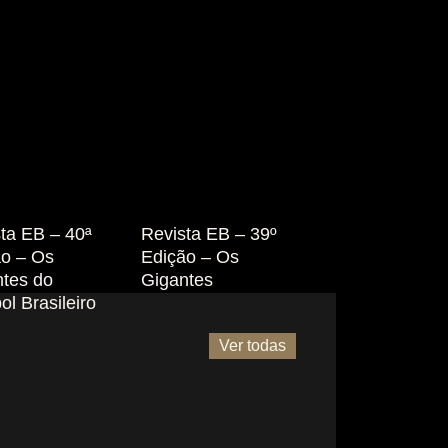
ta EB – 40ª
Revista EB – 39º
ão – Os
Edição – Os
ntes do
Gigantes
ol Brasileiro
Ver todas