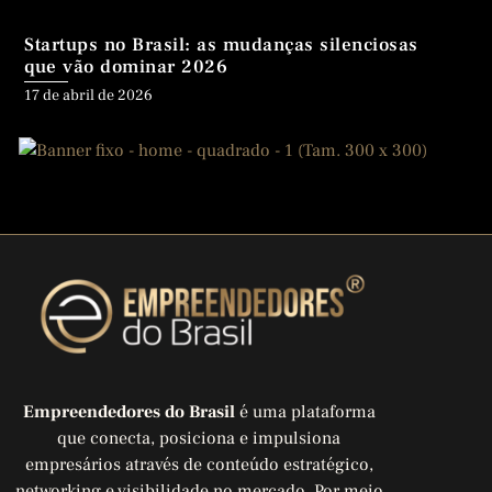
Startups no Brasil: as mudanças silenciosas
que vão dominar 2026
Posted
17 de abril de 2026
on
Empreendedores do Brasil
é uma plataforma
que conecta, posiciona e impulsiona
empresários através de conteúdo estratégico,
networking e visibilidade no mercado. Por meio