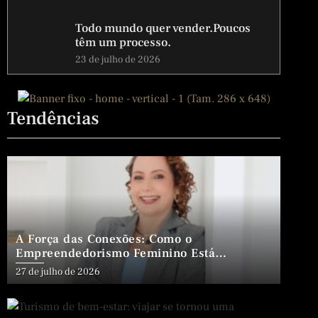
Todo mundo quer vender.Poucos
têm um processo.
23 de julho de 2026
Tendências
A Força das Conexões: Como o
Empreendedorismo Feminino Está
Transformando Negócios, Vidas e Gerações
Posted
27 de julho de 2026
on