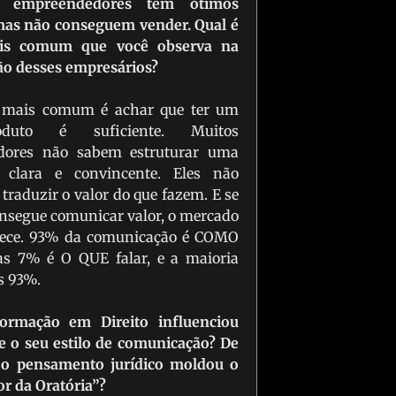
s empreendedores têm ótimos
mas não conseguem vender. Qual é
is comum que você observa na
o desses empresários?
o mais comum é achar que ter um
duto é suficiente. Muitos
dores não sabem estruturar uma
clara e convincente. Eles não
raduzir o valor do que fazem. E se
onsegue comunicar valor, o mercado
hece. 93% da comunicação é COMO
nas 7% é O QUE falar, e a maioria
s 93%.
formação em Direito influenciou
e o seu estilo de comunicação? De
 o pensamento jurídico moldou o
or da Oratória”?