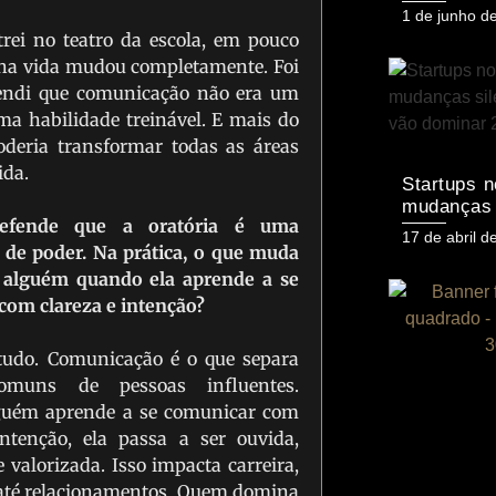
Novas Fon
Posted
1 de junho d
Faturamen
on
rei no teatro da escola, em pouco
a vida mudou completamente. Foi
tendi que comunicação não era um
ma habilidade treinável. E mais do
poderia transformar todas as áreas
ida.
Startups n
mudanças 
defende que a oratória é uma
que vão d
Posted
17 de abril d
 de poder. Na prática, o que muda
on
 alguém quando ela aprende a se
com clareza e intenção?
tudo. Comunicação é o que separa
omuns de pessoas influentes.
guém aprende a se comunicar com
intenção, ela passa a ser ouvida,
e valorizada. Isso impacta carreira,
 até relacionamentos. Quem domina