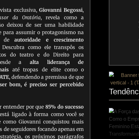
vista exclusiva,
Giovanni Begossi
,
ssor da Oratória
, revela como a
ão deixou de ser uma habilidade
e para assumir o protagonismo na
ão de
autoridade e crescimento
. Descubra como ele transpôs os
tos do teatro e do Direito para
 desde a
alta liderança de
nais
até tropas de elite como o
GATE
, defendendo a premissa de que
ser bom, é preciso ser percebido
Tendênc
r entender por que
85% do sucesso
está ligado à forma como você se
e como Giovanni conquistou mais
es de seguidores focando apenas em
stratégia, os próximos parágrafos