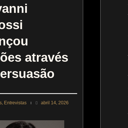
vanni
ossi
ançou
ões através
persuasão
s
,
Entrevistas
abril 14, 2026