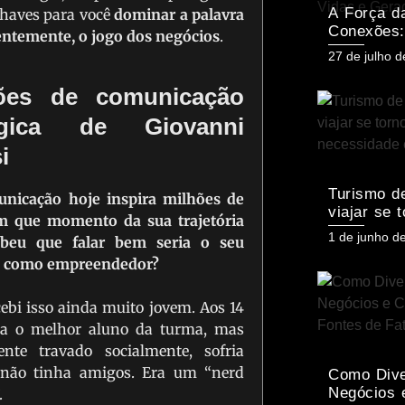
A Força d
chaves para você
dominar a palavra
Conexões
entemente, o jogo dos negócios
.
Empreend
Posted
27 de julho 
Feminino 
on
Transform
ções de comunicação
Negócios,
tégica de Giovanni
Gerações
i
Turismo d
unicação hoje inspira milhões de
viajar se 
m que momento da sua trajetória
necessida
Posted
1 de junho d
ebeu que falar bem seria o seu
emocional
on
o como empreendedor?
cebi isso ainda muito jovem. Aos 14
ra o melhor aluno da turma, mas
nte travado socialmente, sofria
 não tinha amigos. Era um “nerd
Como Dive
Negócios 
.