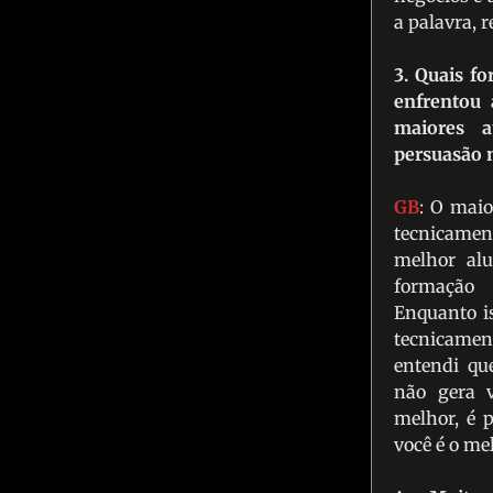
a palavra, 
3. Quais f
enfrentou
maiores 
persuasão n
GB
: O maio
tecnicamen
melhor al
formação
Enquanto i
tecnicament
entendi q
não gera v
melhor, é 
você é o me