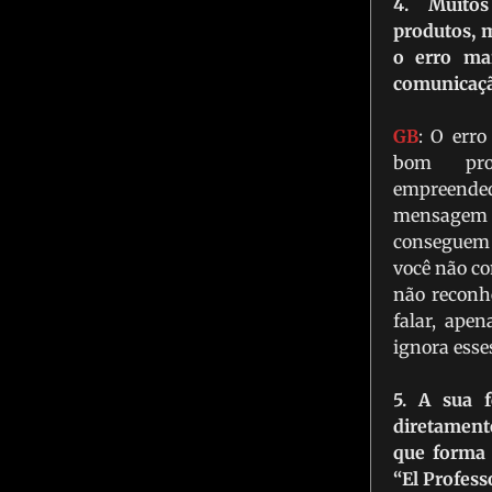
4. Muito
produtos, 
o erro ma
comunicaçã
GB
: O err
bom pro
empreende
mensagem 
conseguem t
você não c
não recon
falar, ape
ignora esse
5. A sua 
diretament
que forma
“El Profess