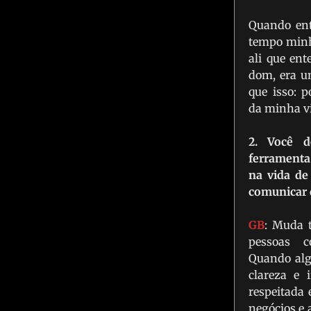
Quando ent
tempo minh
ali que en
dom, era u
que isso: 
da minha v
2. Você 
ferramenta
na vida de
comunicar 
GB
: Muda 
pessoas c
Quando al
clareza e 
respeitada 
negócios e