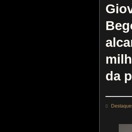
Gio
Beg
alc
milh
da 
Destaque