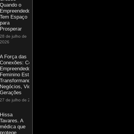
Quando o
Empreendedor
Tem Espaço
para
Prosperar
28 de julho de
2026
A Força das
Conexões: Como o
Empreendedorismo
Feminino Está
Transformando
Negócios, Vidas e
Gerações
27 de julho de 2026
Hissa
Tavares. A
médica que
protege