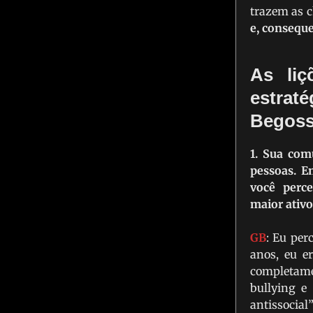
trazem as 
e, consequ
As li
estra
Begoss
1. Sua com
pessoas. E
você perc
maior ativ
GB
: Eu per
anos, eu e
completame
bullying e
antissocial”