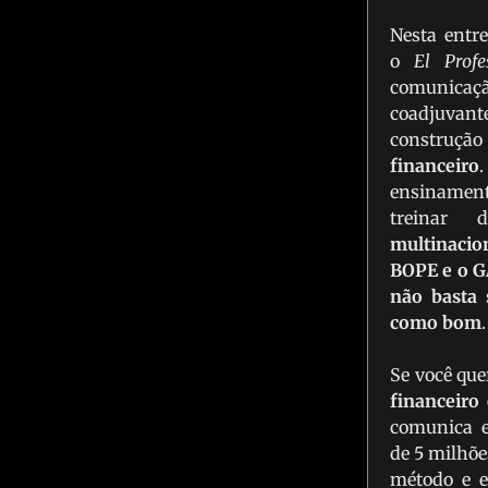
Nesta entre
o
El Profe
comunicaç
coadjuvant
construç
financeiro
ensinamen
treinar
multinacio
BOPE e o 
não basta 
como bom
.
Se você que
financeiro
comunica 
de 5 milhõ
método e e