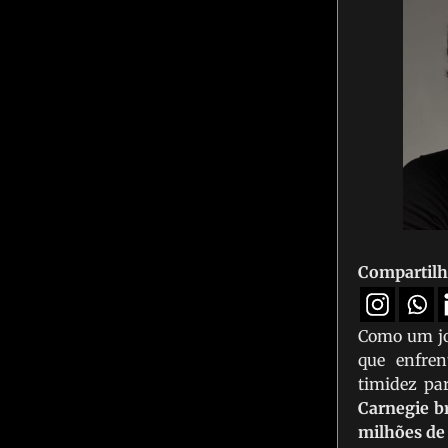
Compartilh
Como um jo
que enfren
timidez par
Carnegie br
milhões de