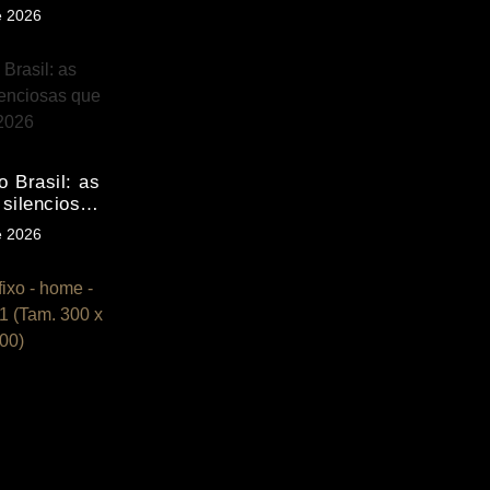
tes de
e 2026
to
o Brasil: as
silenciosas
ominar 2026
e 2026