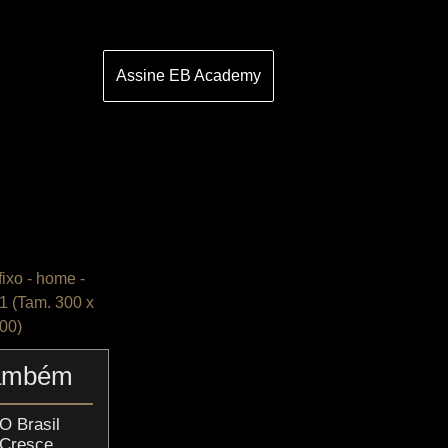
Assine EB Academy
Também
O Brasil
Cresce