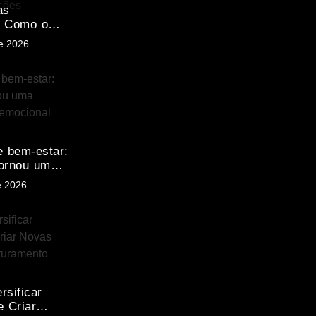
as
: Como o
edorismo
de 2026
Está
ando
 Vidas e
e bem-estar:
tornou uma
de
e 2026
rsificar
e Criar